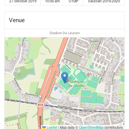
27 oktober 2019
10:00 am
U10IP
Seizoen 2019-2020
Venue
Stadion De Leunen
Leaflet
|
Map data ©
OpenStreetMap
contributors