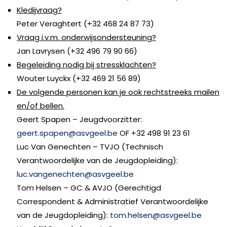
Kledijvraag?
Peter Veraghtert (+32 468 24 87 73)
Vraag i.v.m. onderwijsondersteuning?
Jan Lavrysen (+32 496 79 90 66)
Begeleiding nodig bij stressklachten?
Wouter Luyckx (+32 469 21 56 89)
De volgende personen kan je ook rechtstreeks mailen
en/of bellen.
Geert Spapen – Jeugdvoorzitter:
geert.spapen@asvgeel.be
OF +32 498 91 23 61
Luc Van Genechten – TVJO (Technisch
Verantwoordelijke van de Jeugdopleiding):
luc.vangenechten@asvgeel.be
Tom Helsen – GC & AVJO (Gerechtigd
Correspondent & Administratief Verantwoordelijke
van de Jeugdopleiding):
tom.helsen@asvgeel.be