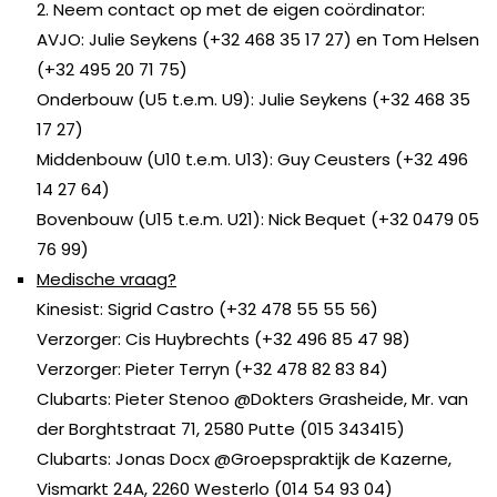
2. Neem contact op met de eigen coördinator:
AVJO: Julie Seykens (+32 468 35 17 27) en Tom Helsen
(+32 495 20 71 75)
Onderbouw (U5 t.e.m. U9): Julie Seykens (+32 468 35
17 27)
Middenbouw (U10 t.e.m. U13): Guy Ceusters (+32 496
14 27 64)
Bovenbouw (U15 t.e.m. U21): Nick Bequet (+32 0479 05
76 99)
Medische vraag?
Kinesist: Sigrid Castro (+32 478 55 55 56)
Verzorger: Cis Huybrechts (+32 496 85 47 98)
Verzorger: Pieter Terryn (+32 478 82 83 84)
Clubarts: Pieter Stenoo @Dokters Grasheide, Mr. van
der Borghtstraat 71, 2580 Putte (015 343415)
Clubarts: Jonas Docx @Groepspraktijk de Kazerne,
Vismarkt 24A, 2260 Westerlo (014 54 93 04)