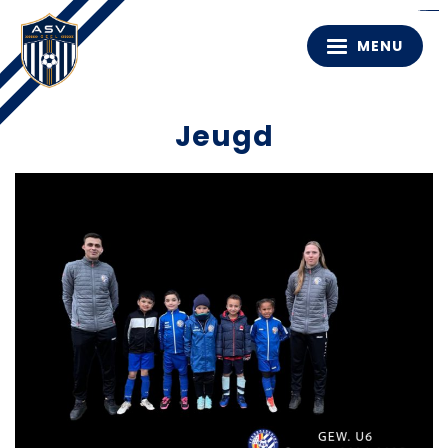
pafikabupatenbuleleng.org
idikepulauanselayar.org
pafikabupatenkayong.org
idihulusungaitengah.org
pafikabupatenbangli.org
pafikabupatensigi.org
idibulukumba.org
idibulungan.org
slot gacor hari ini
cabe4d togel
slot gacor hari ini
iditanatoraja.org
iditorajautara.org
slot gacor hari ini
slot gacor hari ini
slot gacor hari ini
slot gacor hari ini
idisoppeng.org
idiluwuutara.org
togel online
bandar togel
bandar togel
togel online
bandar togel
bandar togel
togel online
bandar togel
togel online
togel online
idiluwutimur.org
slot online
idipinrang.org
slot online
slot online
slot gacor
situs togel
slot gacor
situs togel
situs gacor
link gacor
situs togel
link gacor
situs togel
link togel
slot gacor
link togel
situs togel
link togel
link gacor
link gacor
situs gacor
slot gacor
slot gacor
situs togel
slot gacor
slot gacor
situs gacor
link togel
link gacor
situs gacor
slot gacor
link slot
situs slot
situs slot
slot resmi
togel 4d
link slot
situs slot
toto togel
toto togel
slot resmi
link slot
slot resmi
toto togel
slot resmi
togel 4d
toto togel
togel hk
situs slot
link slot
situs toto
situs toto
situs toto
situs toto
toto slot
situs toto
toto slot
situs toto
slot 4d
situs toto
toto 4d
toto 4d
toto 4d
MENU
Jeugd