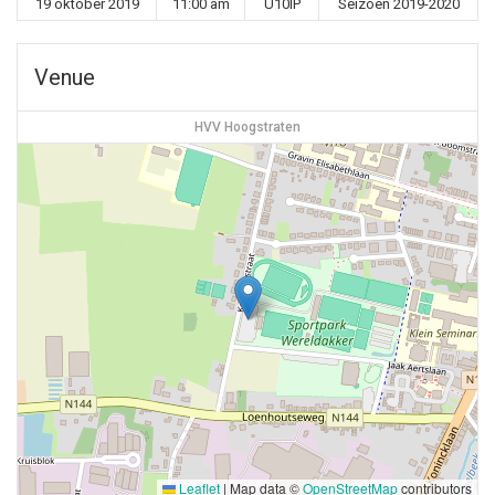
19 oktober 2019
11:00 am
U10IP
Seizoen 2019-2020
Venue
HVV Hoogstraten
Leaflet
|
Map data ©
OpenStreetMap
contributors