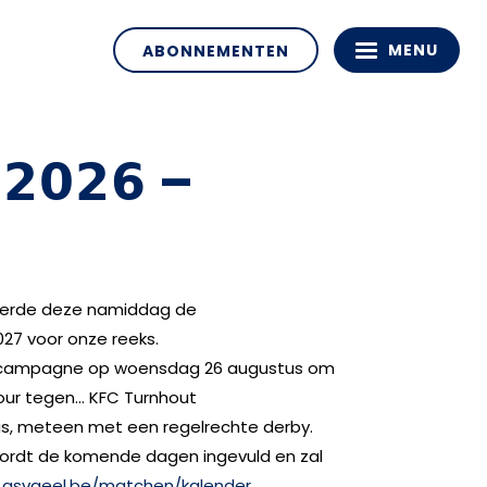
MENU
ABONNEMENTEN
 𝟮𝟬𝟮𝟲 –
eerde deze namiddag de
27 voor onze reeks.
 campagne op woensdag 26 augustus om
our tegen… KFC Turnhout
dus, meteen met een regelrechte derby.
ordt de komende dagen ingevuld en zal
asvgeel.be/matchen/kalender