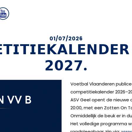
01/07/2026
𝗧𝗜𝗧𝗜𝗘𝗞𝗔𝗟𝗘𝗡𝗗𝗘𝗥
𝟮𝟬𝟮𝟳.
Voetbal Vlaanderen public
competitiekalender 2026–20
ASV Geel opent de nieuwe
20:00, met een Zotten On T
Onmiddellijk de beuk er in 
Het volledige programma w
raadpleegbaar zijn via:
www.