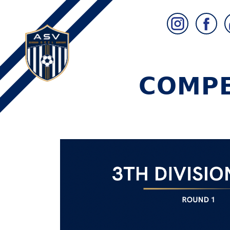
𝗖𝗢𝗠𝗣𝗘