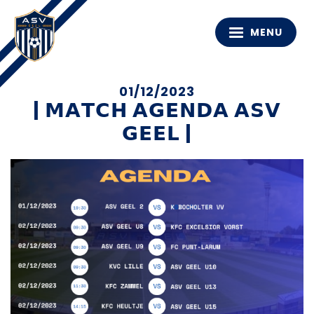
MENU
01/12/2023
| 𝗠𝗔𝗧𝗖𝗛 𝗔𝗚𝗘𝗡𝗗𝗔 𝗔𝗦𝗩
𝗚𝗘𝗘𝗟 |