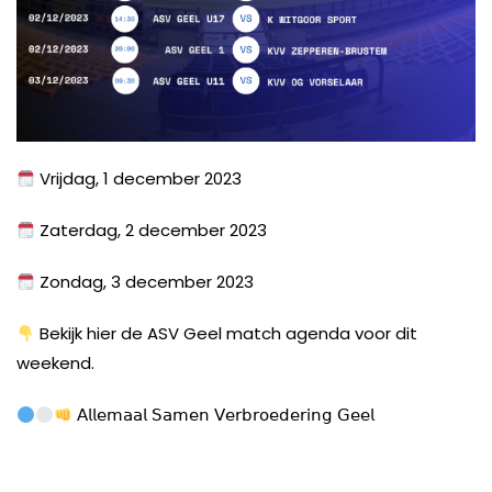
Vrijdag, 1 december 2023
Zaterdag, 2 december 2023
Zondag, 3 december 2023
Bekijk hier de ASV Geel match agenda voor dit
weekend.
𝖠𝗅𝗅𝖾𝗆𝖺𝖺𝗅 𝖲𝖺𝗆𝖾𝗇 𝖵𝖾𝗋𝖻𝗋𝗈𝖾𝖽𝖾𝗋𝗂𝗇𝗀 𝖦𝖾𝖾𝗅