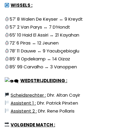
WISSELS :
57′ 8 Walen De Keyser
↔️
9 Kreydt
57′ 2 Van Parys
↔️
7 D’Hondt
65′ 10 Haid El Assiri
↔️
21 Kayahan
72′ 6 Piras
↔️
12 Jeunen
78′ 11 Dauwe
↔️
9 Yacubçebioglu
85′ 8 Opdekamp
↔️
14 Oizaz
85′ 99 Carvalho
↔️
3 Vanoppen
WEDSTRIJDLEIDING :
Scheidsrechter :
Dhr. Altan Cayir
Assistent 1 :
Dhr. Patrick Pinxten
Assistent 2 :
Dhr. Rene Pollaris
VOLGENDE MATCH :