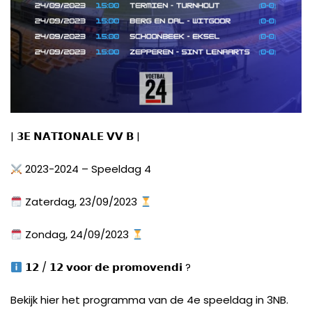
|
𝟯𝗘
𝗡𝗔𝗧𝗜𝗢𝗡𝗔𝗟𝗘
𝗩𝗩
𝗕
|
2023-2024 – Speeldag 4
Zaterdag, 23/09/2023
Zondag, 24/09/2023
𝟭𝟮
/
𝟭𝟮
𝘃𝗼𝗼𝗿
𝗱𝗲
𝗽𝗿𝗼𝗺𝗼𝘃𝗲𝗻𝗱𝗶
?
Bekijk hier het programma van de 4e speeldag in 3NB.