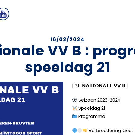
16/02/2024
ionale VV B : pr
speeldag 21
| 𝟯𝗘 𝗡𝗔𝗧𝗜𝗢𝗡𝗔𝗟𝗘 𝗩𝗩 𝗕 |
Seizoen 2023-2024
Speeldag 21
Programma
𝖵𝖾𝗋𝖻𝗋𝗈𝖾𝖽𝖾𝗋𝗂𝗇𝗀 𝖦𝖾𝖾𝗅