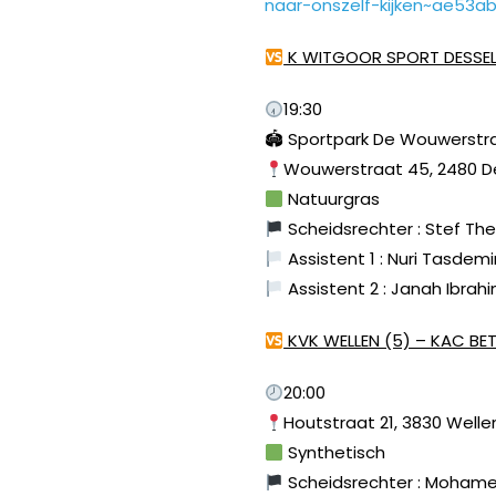
naar-onszelf-kijken~ae53a
K WITGOOR SPORT DESSEL (
19:30
🏟 Sportpark De Wouwerstr
Wouwerstraat 45, 2480 D
Natuurgras
Scheidsrechter : Stef Th
Assistent 1 : Nuri Tasdemi
Assistent 2 : Janah Ibrah
KVK WELLEN (5) – KAC BE
20:00
Houtstraat 21, 3830 Welle
Synthetisch
Scheidsrechter : Moham