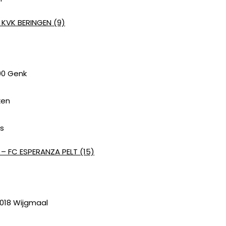
 KVK BERINGEN (9)
00 Genk
ken
as
– FC ESPERANZA PELT (15)
3018 Wijgmaal