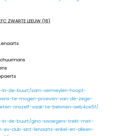
KFC ZWARTE LEEUW (16)
-Lenaarts
 Schuurmans
uens
ippaerts
rt-in-de-buurt/sam-vermeylen-hoopt-
eens-te-mogen-proeven-van-de-zege-
geten-onszelf-vaak-te-belonen~aeb4ce5f/
t-in-de-buurt/gino-swaegers-trekt-met-
-ex-club-sint-lenaarts-enkel-en-alleen-