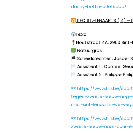
danny-boffin~a0e15dbd/
KFC ST.-LENAARTS (14) – 
19:30
Houtstraat 4A, 2960 Sint
Natuurgras
Scheidsrechter : Jasper
Assistent 1 : Corneel Ge
Assistent 2 : Philippe Phil
https://www.hln.be/spo
tegen-zwarte-leeuw-nog-
met-sint-lenaarts-we-ver
https://www.hln.be/spor
zwarte-leeuw-naar-buur-en