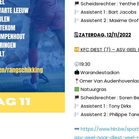
Scheidsrechter : Yenthe
Assistent 1 : Bart Jacobs
Assistent 2 : Maxime Grof
🗓 ZATERDAG, 12/11/2022
KFC DIEST (7) – ASV GEEL 
INSTAGRAM
FACEBOOK
YOUTUBE
19:30
🏟
Warandestadion
Omer Van Audenhovenlaan
Natuurgras
Scheidsrechter : Soren B
Assistent 1 : Tony Dirkx
Assistent 2 : Philippe Tan
https://www.hln.be/spor
asv-geel-naar-diest-veel-