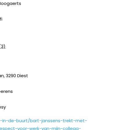
 Boogaerts
fi
(3)
, 3290 Diest
eerens
esy
t-in-de-buurt/bart-janssens-trekt-met-
respect-voor-werk-van-mijn-collega-