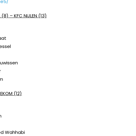
be5/
8) – KFC NIJLEN (13)
aat
essel
euwissen
r
im
TEKOM (12)
n
ed Wahhabi