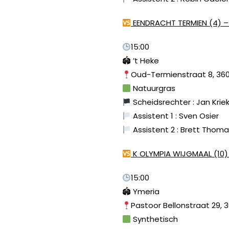
EENDRACHT TERMIEN (4) –
15:00
🏟 ’t Heke
Oud-Termienstraat 8, 36
Natuurgras
Scheidsrechter : Jan Krie
Assistent 1 : Sven Osier
Assistent 2 : Brett Thom
K OLYMPIA WIJGMAAL (10) 
15:00
🏟 Ymeria
Pastoor Bellonstraat 29, 
Synthetisch