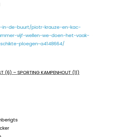
l
t-in-de-buurt/piotr-krauze-en-kac-
ummer-vijf-wellen-we-doen-het-vaak-
schikte-ploegen~a4148664/
 (6) – SPORTING KAMPENHOUT (11)
mberigts
Acker
n