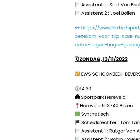
Assistent 1 : Stef Van Brie
Assistent 2 : Joel Bollen
https://www.hln.be/spor
betekom-voor-trip-naar-n
beter-tegen-hoger-gerang
🗓 ZONDAG, 13/11/2022
EWS SCHOONBEEK-BEVERST
14:30
🏟
Sportpark Hereveld
Hereveld 9, 3740 Bilzen
Synthetisch
Scheidsrechter : Tom La
Assistent 1 : Rutger Van 
Assistent 2 : Robin Caele