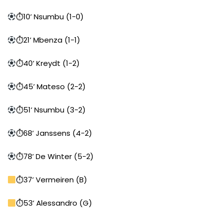
⏱10’ Nsumbu (1-0)
⏱21’ Mbenza (1-1)
⏱40’ Kreydt (1-2)
⏱45’ Mateso (2-2)
⏱51’ Nsumbu (3-2)
⏱68’ Janssens (4-2)
⏱78’ De Winter (5-2)
⏱37’ Vermeiren (B)
⏱53’ Alessandro (G)