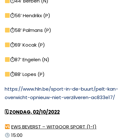
⏱44’ Berben (N)
⏱56’ Hendrikx (P)
⏱58’ Palmans (P)
⏱69’ Kocak (P)
⏱87’ Engelen (N)
⏱88’ Lopes (P)
https://www.hln.be/sport-in-de-buurt/pelt-kan-
overwicht-opnieuw-niet-verzilveren~ac833e17/
🗓
ZONDAG, 02/10/2022
EWS BEVERST – WITGOOR SPORT (1-1)
15:00