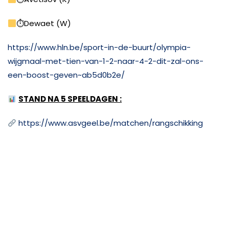
⏱Dewaet (W)
https://www.hln.be/sport-in-de-buurt/olympia-
wijgmaal-met-tien-van-1-2-naar-4-2-dit-zal-ons-
een-boost-geven~ab5d0b2e/
STAND NA 5 SPEELDAGEN :
https://www.asvgeel.be/matchen/rangschikking