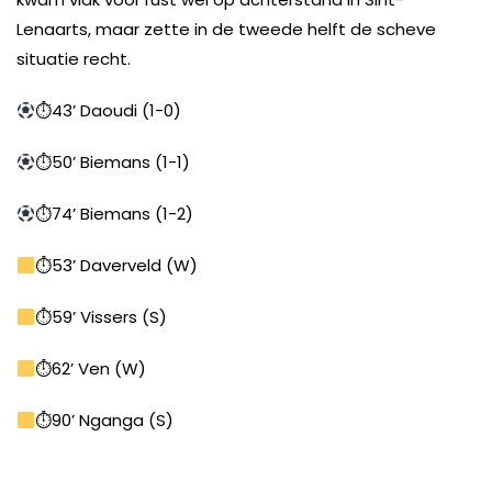
Lenaarts, maar zette in de tweede helft de scheve
situatie recht.
⏱43’ Daoudi (1-0)
⏱50’ Biemans (1-1)
⏱74’ Biemans (1-2)
⏱53’ Daverveld (W)
⏱59’ Vissers (S)
⏱62’ Ven (W)
⏱90’ Nganga (S)