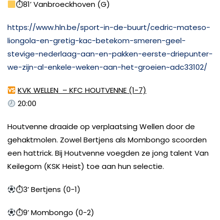
⏱81’ Vanbroeckhoven (G)
https://www.hln.be/sport-in-de-buurt/cedric-mateso-
liongola-en-gretig-kac-betekom-smeren-geel-
stevige-nederlaag-aan-en-pakken-eerste-driepunter-
we-zijn-al-enkele-weken-aan-het-groeien~adc33102/
KVK WELLEN – KFC HOUTVENNE (1-7)
20:00
Houtvenne draaide op verplaatsing Wellen door de
gehaktmolen. Zowel Bertjens als Mombongo scoorden
een hattrick. Bij Houtvenne voegden ze jong talent Van
Keilegom (KSK Heist) toe aan hun selectie.
⏱3’ Bertjens (0-1)
⏱9’ Mombongo (0-2)