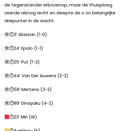
de tegenstander erbovenop, maar de thuisploeg
veerde alsnog recht en sleepte de o zo belangrijke
driepunter in de wacht.
⏱3’ Alassan (1-0)
⏱24’ Epolo (1-1)
⏱25’ Put (1-2)
⏱44’ Van Der Auwera (2-2)
⏱59’ Mertens (3-2)
⏱89’ Dinayaku (4-2)
⏱23’ Miri (W)
⏱Avetisov (K)