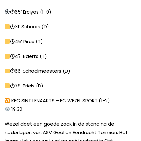
⏱65’ Erciyas (1-0)
⏱31’ Schoors (D)
⏱45’ Piras (T)
⏱47’ Baerts (T)
⏱66’ Schoolmeesters (D)
⏱78’ Briels (D)
KFC SINT LENAARTS – FC WEZEL SPORT (1-2)
19:30
Wezel doet een goede zaak in de stand na de
nederlagen van ASV Geel en Eendracht Termien. Het
kwam vlak voor rust wel op achterstand in Sint-