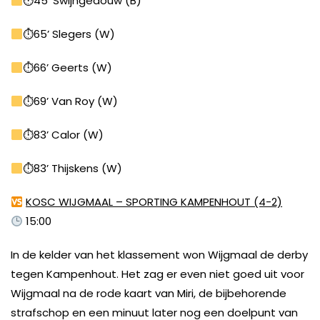
⏱45’ Swijngedouw (B)
⏱65’ Slegers (W)
⏱66’ Geerts (W)
⏱69’ Van Roy (W)
⏱83’ Calor (W)
⏱83’ Thijskens (W)
KOSC WIJGMAAL – SPORTING KAMPENHOUT (4-2)
15:00
In de kelder van het klassement won Wijgmaal de derby
tegen Kampenhout. Het zag er even niet goed uit voor
Wijgmaal na de rode kaart van Miri, de bijbehorende
strafschop en een minuut later nog een doelpunt van