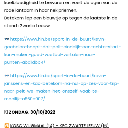
koelbloedigheid te bewaren en voelt de ogen van de
rode lantaarn in haar nek priemen.
Betekom liep een blauwtje op tegen de laatste in de
stand : Zwarte Leeuw.
https://www.hln.be/sport-in-de-buurt/kevin-
geebelen-hoopt-dat-pelt-eindelijk-een-echte-start-
kan-maken-goed-voetbal-vertalen-naar-
punten~abd1dbb4/
https://www.hln.be/sport-in-de-buurt/kevin-
janssens-en-kac-betekom-na-nul-op-zes-voor-trip-
naar-pelt-we-maken-het-onszelf-vaak-te-
moeilijk~a860e007/
🗓
ZONDAG, 30/10/2022
KOSC WIJGMAAL (14) – KFC ZWARTE LEEUW (16)