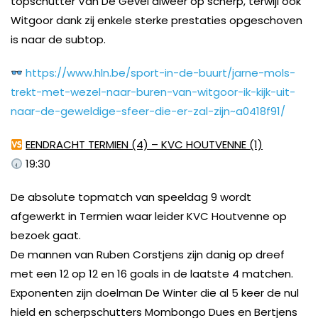
topschutter Van De Gevel alweer op scherp, terwijl ook
Witgoor dank zij enkele sterke prestaties opgeschoven
is naar de subtop.
https://www.hln.be/sport-in-de-buurt/jarne-mols-
trekt-met-wezel-naar-buren-van-witgoor-ik-kijk-uit-
naar-de-geweldige-sfeer-die-er-zal-zijn~a0418f91/
EENDRACHT TERMIEN (4) – KVC HOUTVENNE (1)
19:30
De absolute topmatch van speeldag 9 wordt
afgewerkt in Termien waar leider KVC Houtvenne op
bezoek gaat.
De mannen van Ruben Corstjens zijn danig op dreef
met een 12 op 12 en 16 goals in de laatste 4 matchen.
Exponenten zijn doelman De Winter die al 5 keer de nul
hield en scherpschutters Mombongo Dues en Bertjens