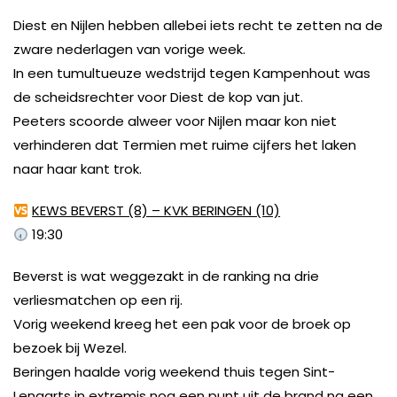
Diest en Nijlen hebben allebei iets recht te zetten na de
zware nederlagen van vorige week.
In een tumultueuze wedstrijd tegen Kampenhout was
de scheidsrechter voor Diest de kop van jut.
Peeters scoorde alweer voor Nijlen maar kon niet
verhinderen dat Termien met ruime cijfers het laken
naar haar kant trok.
KEWS BEVERST (8) – KVK BERINGEN (10)
19:30
Beverst is wat weggezakt in de ranking na drie
verliesmatchen op een rij.
Vorig weekend kreeg het een pak voor de broek op
bezoek bij Wezel.
Beringen haalde vorig weekend thuis tegen Sint-
Lenaarts in extremis nog een punt uit de brand na een