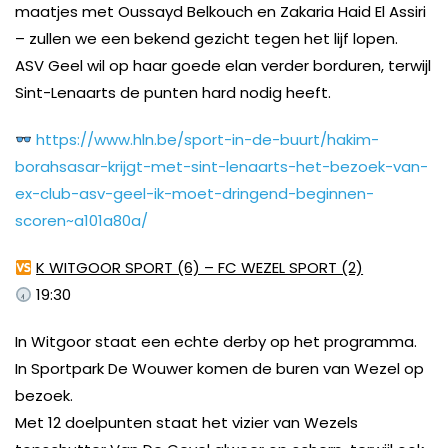
maatjes met Oussayd Belkouch en Zakaria Haid El Assiri
– zullen we een bekend gezicht tegen het lijf lopen.
ASV Geel wil op haar goede elan verder borduren, terwijl
Sint-Lenaarts de punten hard nodig heeft.
https://www.hln.be/sport-in-de-buurt/hakim-
borahsasar-krijgt-met-sint-lenaarts-het-bezoek-van-
ex-club-asv-geel-ik-moet-dringend-beginnen-
scoren~a101a80a/
K WITGOOR SPORT (6) – FC WEZEL SPORT (2)
19:30
In Witgoor staat een echte derby op het programma.
In Sportpark De Wouwer komen de buren van Wezel op
bezoek.
Met 12 doelpunten staat het vizier van Wezels