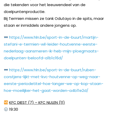
die tekenden voor het leeuwendeel van de
doelpuntenproductie.
Bij Termien missen ze tank Odutayo in de spits, maar
staan er inmiddels andere jongens op.
https://www.hln.be/sport-in-de-buurt/martijn-
stefani-e-termien-wil-leider-houtvenne-eerste-
nederlaag-aansmeren-ik-heb-mijn-ploegmaats-
doelpunten-beloofd~a1b1c16d/
https://www.hln.be/sport-in-de-buurt/ruben-
corstjens-lijkt-met-kvc-houtvenne-op-weg-naar-
eerste-periodetitel-hoe-langer-we-op-kop-staan-
hoe-moeilijker-het-gaat-worden~a4b11e2d/
KFC DIEST (7) – KFC NIJLEN (11)
19:30