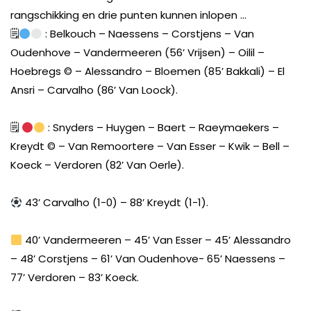
rangschikking en drie punten kunnen inlopen …
🗒
: Belkouch – Naessens – Corstjens – Van
Oudenhove – Vandermeeren (56’ Vrijsen) – Oilil –
Hoebregs
©️
– Alessandro – Bloemen (85’ Bakkali) – El
Ansri – Carvalho (86’ Van Loock).
🗒
: Snyders – Huygen – Baert – Raeymaekers –
Kreydt
©️
– Van Remoortere – Van Esser – Kwik – Bell –
Koeck – Verdoren (82’ Van Oerle).
43’ Carvalho (1-0) – 88’ Kreydt (1-1).
40’ Vandermeeren – 45’ Van Esser – 45’ Alessandro
– 48’ Corstjens – 61’ Van Oudenhove- 65’ Naessens –
77’ Verdoren – 83’ Koeck.