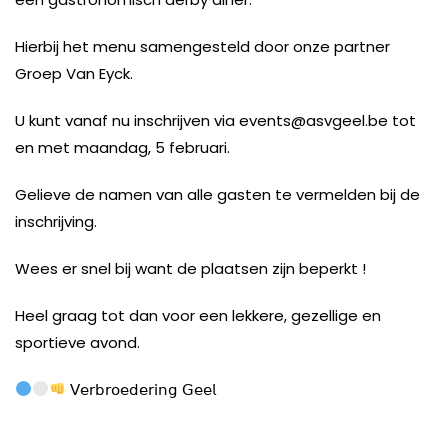
Hierbij het menu samengesteld door onze partner
Groep Van Eyck.
U kunt vanaf nu inschrijven via events@asvgeel.be tot
en met maandag, 5 februari.
Gelieve de namen van alle gasten te vermelden bij de
inschrijving.
Wees er snel bij want de plaatsen zijn beperkt !
Heel graag tot dan voor een lekkere, gezellige en
sportieve avond.
𝖵𝖾𝗋𝖻𝗋𝗈𝖾𝖽𝖾𝗋𝗂𝗇𝗀 𝖦𝖾𝖾𝗅