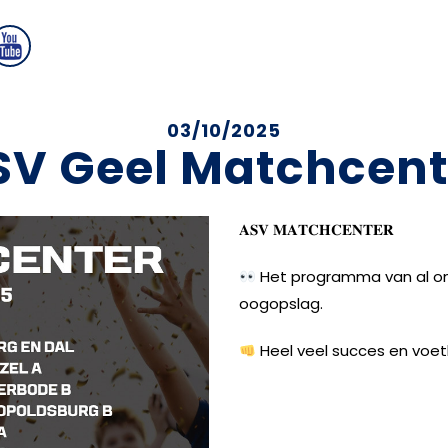
03/10/2025
SV Geel Matchcent
𝐀𝐒𝐕 𝐌𝐀𝐓𝐂𝐇𝐂𝐄𝐍𝐓𝐄𝐑
Het programma van al on
oogopslag.
Heel veel succes en voet