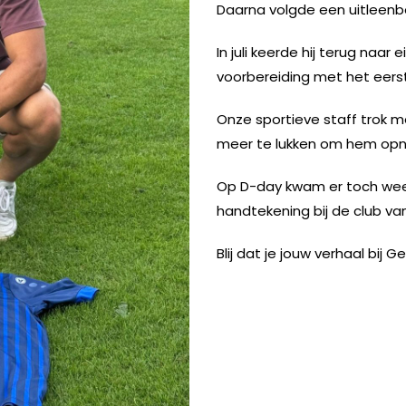
Daarna volgde een uitleenb
In juli keerde hij terug naar
voorbereiding met het eers
Onze sportieve staff trok m
meer te lukken om hem opni
INSTAGRAM
FACEBOOK
YOUTUBE
Op D-day kwam er toch weer 
handtekening bij de club van
Blij dat je jouw verhaal bij Ge