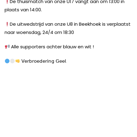
De thuismatch van onze U17 vangt aan om 13:00 in
plaats van 14:00.
De uitwedstrijd van onze U8 in Beekhoek is verplaatst
naar woensdag, 24/4 om 18:30
Alle supporters achter blauw en wit !
𝖵𝖾𝗋𝖻𝗋𝗈𝖾𝖽𝖾𝗋𝗂𝗇𝗀 𝖦𝖾𝖾𝗅