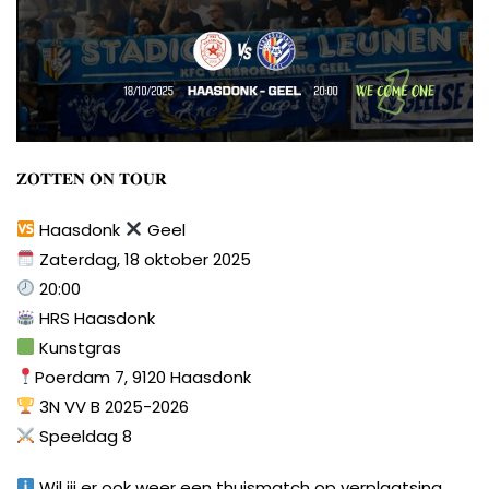
𝐙𝐎𝐓𝐓𝐄𝐍 𝐎𝐍 𝐓𝐎𝐔𝐑
Haasdonk
Geel
Zaterdag, 18 oktober 2025
20:00
HRS Haasdonk
Kunstgras
Poerdam 7, 9120 Haasdonk
3N VV B 2025-2026
Speeldag 8
Wil jij er ook weer een thuismatch op verplaatsing