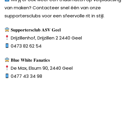
van maken? Contacteer snel één van onze
supportersclubs voor een sfeervolle rit in stijl.
𝐒𝐮𝐩𝐩𝐨𝐫𝐭𝐞𝐫𝐬𝐜𝐥𝐮𝐛 𝐀𝐒𝐕 𝐆𝐞𝐞𝐥
Drijzillenhof, Drijzillen 2 2440 Geel
0473 82 62 54
𝐁𝐥𝐮𝐞 𝐖𝐡𝐢𝐭𝐞 𝐅𝐚𝐧𝐚𝐭𝐢𝐜𝐬
De Max, Elsum 90, 2440 Geel
0477 43 34 98