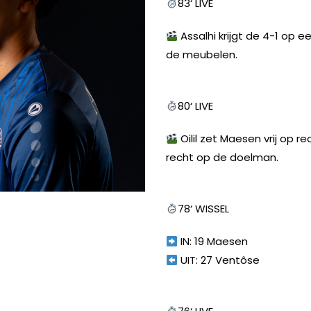
83‘ LIVE
Assalhi krijgt de 4-1 op 
de meubelen.
80‘ LIVE
INSTAGRAM
FACEBOOK
YOUTUBE
Oilil zet Maesen vrij op r
recht op de doelman.
78‘ WISSEL
IN: 19 Maesen
UIT: 27 Ventôse