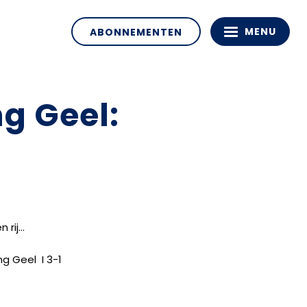
MENU
ABONNEMENTEN
g Geel:
 rij…
ng Geel
I 3-1