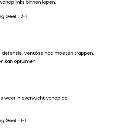
anop links binnen lopen.
ng Geel
I 2-1
e defensie, Ventôse had moeten trappen,
den kan opruimen.
s weer in evenwicht vanop de
ng Geel
I 1-1