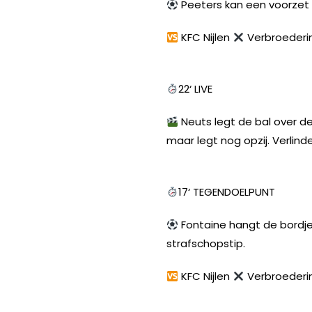
Peeters kan een voorzet v
KFC Nijlen
Verbroederi
22‘ LIVE
Neuts legt de bal over d
maar legt nog opzij. Verlin
17‘ TEGENDOELPUNT
Fontaine hangt de bordje
strafschopstip.
KFC Nijlen
Verbroederi