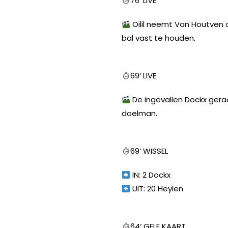
76‘ LIVE
Oilil neemt Van Houtven o
bal vast te houden.
69‘ LIVE
De ingevallen Dockx geraak
doelman.
69‘ WISSEL
IN: 2 Dockx
UIT: 20 Heylen
64‘ GELE KAART