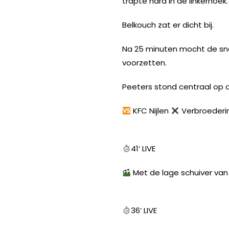
trapte hard in de linkerhoek.
Belkouch zat er dicht bij.
Na 25 minuten mocht de snel
voorzetten.
Peeters stond centraal op 
KFC Nijlen
Verbroederi
41‘ LIVE
Met de lage schuiver van
36‘ LIVE