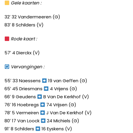
Gele kaarten :
32′ 32 Vandermeeren (G)
83′ 8 Schilders (V)
Rode kaart :
57′ 4 Dierckx (V)
Vervangingen :
55′ 33 Naessens
19 van Geffen (G)
65′ 45 Driesmans
4 Vrijens (G)
66′ 9 Geudens
B Van De Kerkhof (V)
76′ 16 Hoebregs
74 Vrijsen (G)
78′ 5 Vermeiren
J Van De Kerkhof (V)
80′ 17 Van Loock
24 Michiels (G)
91′ 8 Schilders
16 Eyskens (V)