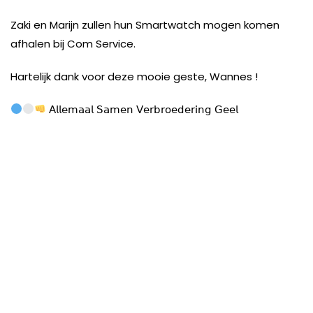
Zaki en Marijn zullen hun Smartwatch mogen komen
afhalen bij Com Service.
Hartelijk dank voor deze mooie geste, Wannes !
𝖠𝗅𝗅𝖾𝗆𝖺𝖺𝗅
𝖲𝖺𝗆𝖾𝗇
𝖵𝖾𝗋𝖻𝗋𝗈𝖾𝖽𝖾𝗋𝗂𝗇𝗀
𝖦𝖾𝖾𝗅