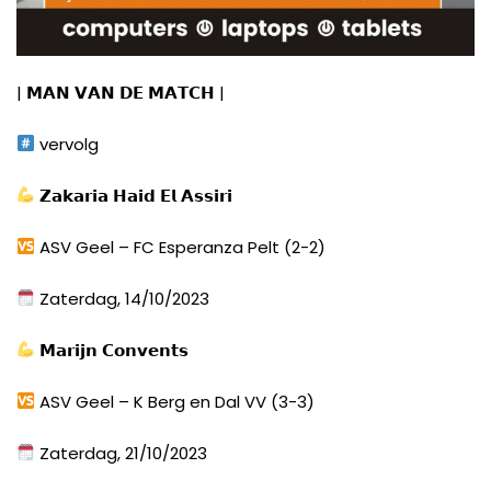
|
𝗠𝗔𝗡
𝗩𝗔𝗡
𝗗𝗘
𝗠𝗔𝗧𝗖𝗛
|
vervolg
𝗭𝗮𝗸𝗮𝗿𝗶𝗮
𝗛𝗮𝗶𝗱
𝗘𝗹
𝗔𝘀𝘀𝗶𝗿𝗶
ASV Geel – FC Esperanza Pelt (2-2)
Zaterdag, 14/10/2023
𝗠𝗮𝗿𝗶𝗷𝗻
𝗖𝗼𝗻𝘃𝗲𝗻𝘁𝘀
ASV Geel – K Berg en Dal VV (3-3)
Zaterdag, 21/10/2023