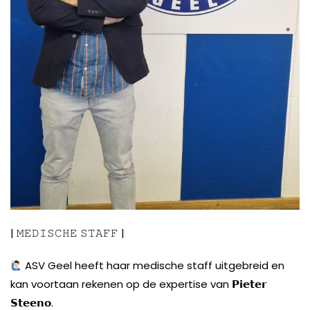
| 𝙼𝙴𝙳𝙸𝚂𝙲𝙷𝙴 𝚂𝚃𝙰𝙵𝙵 |
ASV Geel heeft haar medische staff uitgebreid en
kan voortaan rekenen op de expertise van 𝗣𝗶𝗲𝘁𝗲𝗿
𝗦𝘁𝗲𝗲𝗻𝗼.