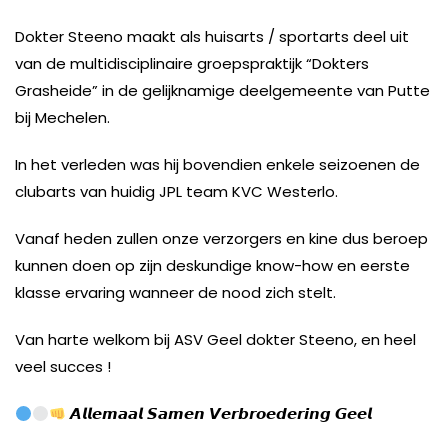
Dokter Steeno maakt als huisarts / sportarts deel uit
van de multidisciplinaire groepspraktijk “Dokters
Grasheide” in de gelijknamige deelgemeente van Putte
bij Mechelen.
In het verleden was hij bovendien enkele seizoenen de
clubarts van huidig JPL team KVC Westerlo.
Vanaf heden zullen onze verzorgers en kine dus beroep
kunnen doen op zijn deskundige know-how en eerste
klasse ervaring wanneer de nood zich stelt.
Van harte welkom bij ASV Geel dokter Steeno, en heel
veel succes !
𝘼𝙡𝙡𝙚𝙢𝙖𝙖𝙡 𝙎𝙖𝙢𝙚𝙣 𝙑𝙚𝙧𝙗𝙧𝙤𝙚𝙙𝙚𝙧𝙞𝙣𝙜 𝙂𝙚𝙚𝙡