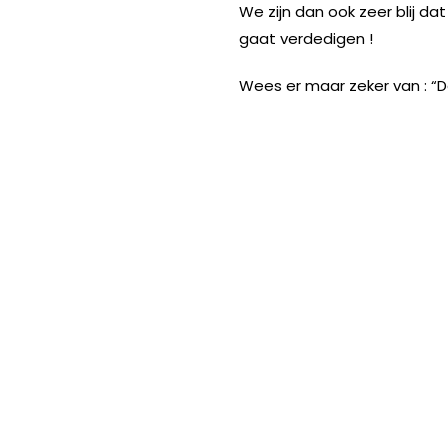
We zijn dan ook zeer blij d
gaat verdedigen !
Wees er maar zeker van : “D
INSTAGRAM
FACEBOOK
YOUTUBE