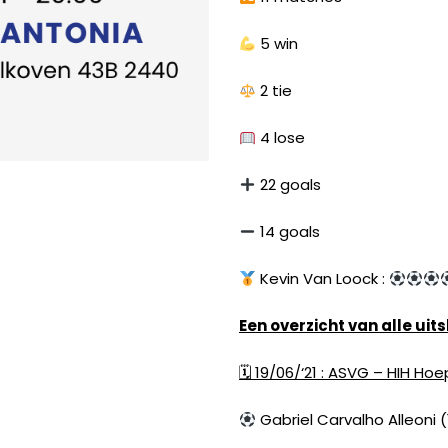
5 win
2 tie
4 lose
22 goals
INSTAGRAM
FACEBOOK
YOUTUBE
14 goals
Kevin Van Loock :
Een overzicht van alle uits
🗓
19/06/‘21 : ASVG – HIH Hoe
Gabriel Carvalho Alleoni (1