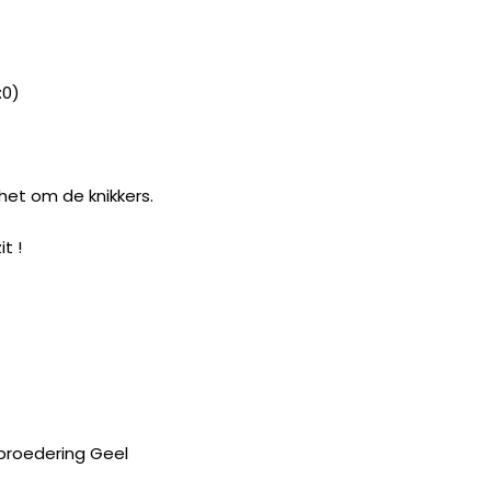
:0)
et om de knikkers.
t !
broedering Geel