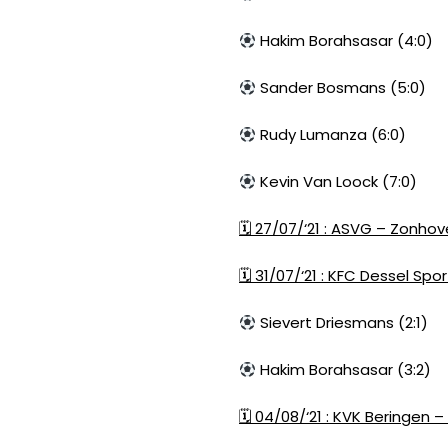
Hakim Borahsasar (4:0)
Sander Bosmans (5:0)
Rudy Lumanza (6:0)
Kevin Van Loock (7:0)
🗓
27/07/‘21 : ASVG – Zonhove
🗓
31/07/‘21 : KFC Dessel Spo
Sievert Driesmans (2:1)
Hakim Borahsasar (3:2)
🗓
04/08/‘21 : KVK Beringen –