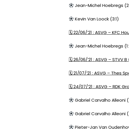
Jean-Michel Hoebregs (2:
Kevin Van Loock (3:1)
🗓
22/06/‘21 : ASVG – KFC Hou
Jean-Michel Hoebregs (1:
🗓
26/06/‘21 : ASVG – STVV B 
🗓
21/07/‘21 : ASVG – Thes Spo
🗓
24/07/‘21 : ASVG – RDK Gra
Gabriel Carvalho Alleoni (
Gabriel Carvalho Alleoni (
Pieter-Jan Van Oudenhov