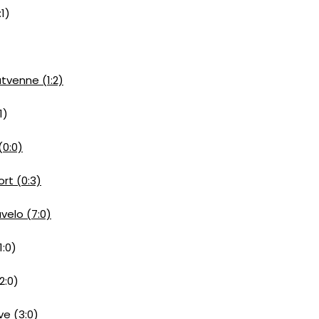
1)
tvenne (1:2)
1)
(0:0)
rt (0:3)
velo (7:0)
1:0)
2:0)
e (3:0)