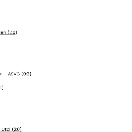
len (2:0)
r. – ASVG (0:3)
1)
 Utd. (2:0)