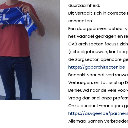
duurzaamheid.
Dit vertaalt zich in correct
concepten.
Een doorgedreven beheer v
het vaandel gedragen en re
GAB architecten focust zic
(schoolgebouwen, kantoorg
INSTAGRAM
FACEBOOK
YOUTUBE
de zorgsector, openbare ge
https://gabarchitecten.be
Bedankt voor het vertrouwe
Verhaegen, en tot snel op 
Benieuwd naar de vele voor
Vraag dan snel onze profes
Onze account-managers gev
https://asvgeel.be/partner
Allemaal Samen Verbroeder