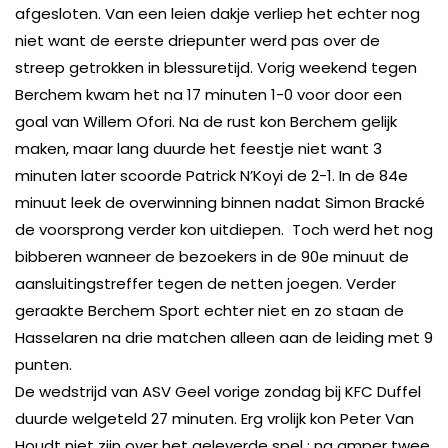
afgesloten. Van een leien dakje verliep het echter nog
niet want de eerste driepunter werd pas over de
streep getrokken in blessuretijd. Vorig weekend tegen
Berchem kwam het na 17 minuten 1-0 voor door een
goal van Willem Ofori. Na de rust kon Berchem gelijk
maken, maar lang duurde het feestje niet want 3
minuten later scoorde Patrick N’Koyi de 2-1. In de 84e
minuut leek de overwinning binnen nadat Simon Bracké
de voorsprong verder kon uitdiepen. Toch werd het nog
bibberen wanneer de bezoekers in de 90e minuut de
aansluitingstreffer tegen de netten joegen. Verder
geraakte Berchem Sport echter niet en zo staan de
Hasselaren na drie matchen alleen aan de leiding met 9
punten.
De wedstrijd van ASV Geel vorige zondag bij KFC Duffel
duurde welgeteld 27 minuten. Erg vrolijk kon Peter Van
Houdt niet zijn over het geleverde spel : na amper twee