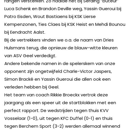
rangen versterken. Zo haalde het bij Seraing “buteur”
Luca Schenk en Brandon Deville weg, Yassin Gueroui bij
Patro Eisden, Wout Bastiaens bij KSK Lierse
Kempenzonen, Ties Claes bij KSK Heist en Mehdi Bounou
bij Eendracht Aalst.
Bij de vertrekkers vinden we o.a. de naam van Dries
Hulsmans terug, die opnieuw de blauw-witte kleuren
van ASV Geel verdedigt.
Andere bekende namen in de spelerskern van onze
opponent zijn ongetwijfeld Charle-Victor Jaspers,
Simon Bracké en Yassin Gueroui die allen ook een
verleden hebben bij Geel.
Het team van coach Rikkie Broeckx vertrok deze
jaargang als een speer uit de startblokken met een
perfect rapport. De wedstrijden tegen thuis KVV
Vosselaar (1-0), uit tegen KFC Duffel (0-1) en thuis
tegen Berchem Sport (3-2) werden allemaal winnend