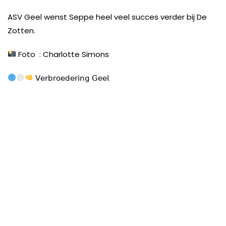
ASV Geel wenst Seppe heel veel succes verder bij De
Zotten.
Foto
: Charlotte Simons
𝖵𝖾𝗋𝖻𝗋𝗈𝖾𝖽𝖾𝗋𝗂𝗇𝗀 𝖦𝖾𝖾𝗅