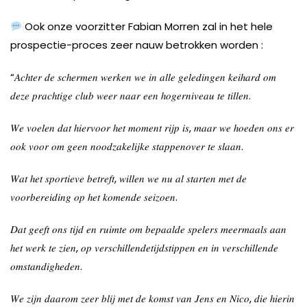
Ook onze voorzitter Fabian Morren zal in het hele
prospectie-proces zeer nauw betrokken worden :
“
𝐴𝑐ℎ𝑡𝑒𝑟
𝑑𝑒
𝑠𝑐ℎ𝑒𝑟𝑚𝑒𝑛
𝑤𝑒𝑟𝑘𝑒𝑛
𝑤𝑒
𝑖𝑛
𝑎𝑙𝑙𝑒
𝑔𝑒𝑙𝑒𝑑𝑖𝑛𝑔𝑒𝑛
𝑘𝑒𝑖ℎ𝑎𝑟𝑑
𝑜𝑚
𝑑𝑒𝑧𝑒
𝑝𝑟𝑎𝑐ℎ𝑡𝑖𝑔𝑒
𝑐𝑙𝑢𝑏
𝑤𝑒𝑒𝑟
𝑛𝑎𝑎𝑟
𝑒𝑒𝑛
ℎ
𝑜𝑔𝑒𝑟
𝑛𝑖𝑣𝑒𝑎𝑢
𝑡𝑒
𝑡𝑖𝑙𝑙𝑒𝑛
.
𝑊𝑒
𝑣𝑜𝑒𝑙𝑒𝑛
𝑑𝑎𝑡
ℎ
𝑖𝑒𝑟𝑣𝑜𝑜𝑟
ℎ
𝑒𝑡
𝑚𝑜𝑚𝑒𝑛𝑡
𝑟𝑖𝑗𝑝
𝑖𝑠
,
𝑚𝑎𝑎𝑟
𝑤𝑒
ℎ
𝑜𝑒𝑑𝑒𝑛
𝑜𝑛𝑠
𝑒𝑟
𝑜𝑜𝑘
𝑣𝑜𝑜𝑟
𝑜𝑚
𝑔𝑒𝑒𝑛
𝑛𝑜𝑜𝑑𝑧𝑎𝑘𝑒𝑙𝑖𝑗𝑘𝑒
𝑠𝑡𝑎𝑝𝑝𝑒𝑛
𝑜𝑣𝑒𝑟
𝑡𝑒
𝑠𝑙𝑎𝑎𝑛
.
𝑊𝑎𝑡
ℎ
𝑒𝑡
𝑠𝑝𝑜𝑟𝑡𝑖𝑒𝑣𝑒
𝑏𝑒𝑡𝑟𝑒𝑓𝑡
,
𝑤𝑖𝑙𝑙𝑒𝑛
𝑤𝑒
𝑛𝑢
𝑎𝑙
𝑠𝑡𝑎𝑟𝑡𝑒𝑛
𝑚𝑒𝑡
𝑑𝑒
𝑣𝑜𝑜𝑟𝑏𝑒𝑟𝑒𝑖𝑑𝑖𝑛𝑔
𝑜𝑝
ℎ
𝑒𝑡
𝑘𝑜𝑚𝑒𝑛𝑑𝑒
𝑠𝑒𝑖𝑧𝑜𝑒𝑛
.
𝐷𝑎𝑡
𝑔𝑒𝑒𝑓𝑡
𝑜𝑛𝑠
𝑡𝑖𝑗𝑑
𝑒𝑛
𝑟𝑢𝑖𝑚𝑡𝑒
𝑜𝑚
𝑏𝑒𝑝𝑎𝑎𝑙𝑑𝑒
𝑠𝑝𝑒𝑙𝑒𝑟𝑠
𝑚𝑒𝑒𝑟𝑚𝑎𝑎𝑙𝑠
𝑎𝑎𝑛
ℎ
𝑒𝑡
𝑤𝑒𝑟𝑘
𝑡𝑒
𝑧𝑖𝑒𝑛
,
𝑜𝑝
𝑣𝑒𝑟𝑠𝑐ℎ𝑖𝑙𝑙𝑒𝑛𝑑𝑒
𝑡𝑖𝑗𝑑𝑠𝑡𝑖𝑝𝑝𝑒𝑛
𝑒𝑛
𝑖𝑛
𝑣𝑒𝑟𝑠𝑐ℎ𝑖𝑙𝑙𝑒𝑛𝑑𝑒
𝑜𝑚𝑠𝑡𝑎𝑛𝑑𝑖𝑔ℎ𝑒𝑑𝑒𝑛
.
𝑊𝑒
𝑧𝑖𝑗𝑛
𝑑𝑎𝑎𝑟𝑜𝑚
𝑧𝑒𝑒𝑟
𝑏𝑙𝑖𝑗
𝑚𝑒𝑡
𝑑𝑒
𝑘𝑜𝑚𝑠𝑡
𝑣𝑎𝑛
𝐽𝑒𝑛𝑠
𝑒𝑛
𝑁𝑖𝑐𝑜
,
𝑑𝑖𝑒
ℎ
𝑖𝑒𝑟𝑖𝑛