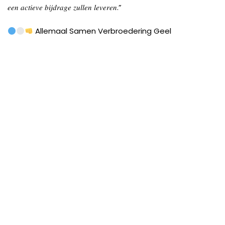
𝑒𝑒𝑛
𝑎𝑐𝑡𝑖𝑒𝑣𝑒
𝑏𝑖𝑗𝑑𝑟𝑎𝑔𝑒
𝑧𝑢𝑙𝑙𝑒𝑛
𝑙𝑒𝑣𝑒𝑟𝑒𝑛
.”
Allemaal Samen Verbroedering Geel