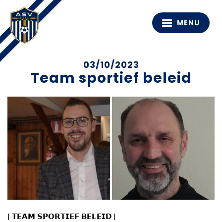
MENU
03/10/2023
Team sportief beleid
|
𝗧𝗘𝗔𝗠
𝗦𝗣𝗢𝗥𝗧𝗜𝗘𝗙
𝗕𝗘𝗟𝗘𝗜𝗗
|