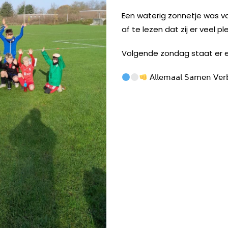
Een waterig zonnetje was va
af te lezen dat zij er veel 
Volgende zondag staat er 
𝖠𝗅𝗅𝖾𝗆𝖺𝖺𝗅 𝖲𝖺𝗆𝖾𝗇 𝖵𝖾𝗋𝖻
INSTAGRAM
FACEBOOK
YOUTUBE