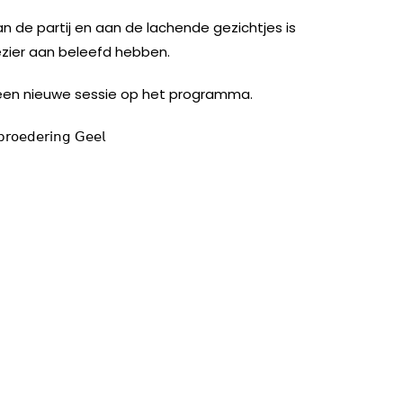
n de partij en aan de lachende gezichtjes is
plezier aan beleefd hebben.
een nieuwe sessie op het programma.
𝗋𝗈𝖾𝖽𝖾𝗋𝗂𝗇𝗀 𝖦𝖾𝖾𝗅