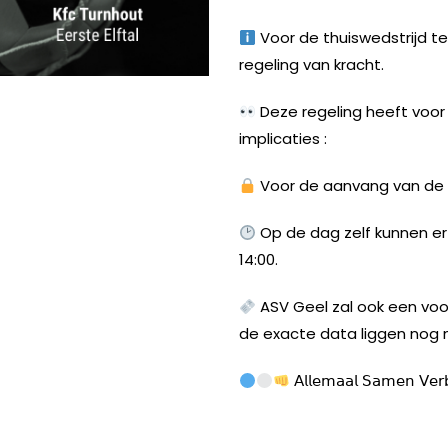
Voor de thuiswedstrijd t
regeling van kracht.
Deze regeling heeft voor
implicaties :
Voor de aanvang van de m
INSTAGRAM
FACEBOOK
YOUTUBE
Op de dag zelf kunnen er
14:00.
ASV Geel zal ook een voor
de exacte data liggen nog ni
𝖠𝗅𝗅𝖾𝗆𝖺𝖺𝗅 𝖲𝖺𝗆𝖾𝗇 𝖵𝖾𝗋𝖻