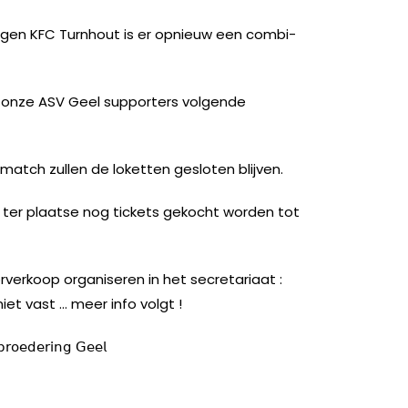
egen KFC Turnhout is er opnieuw een combi-
 onze ASV Geel supporters volgende
atch zullen de loketten gesloten blijven.
 ter plaatse nog tickets gekocht worden tot
verkoop organiseren in het secretariaat :
et vast … meer info volgt !
𝗋𝗈𝖾𝖽𝖾𝗋𝗂𝗇𝗀 𝖦𝖾𝖾𝗅