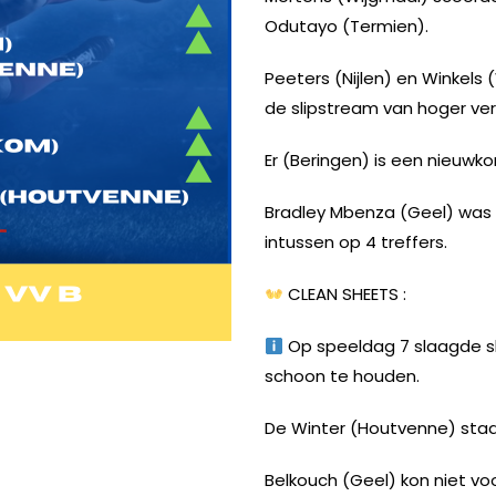
Odutayo (Termien).
Peeters (Nijlen) en Winkels 
de slipstream van hoger ve
Er (Beringen) is een nieuwko
INSTAGRAM
FACEBOOK
YOUTUBE
Bradley Mbenza (Geel) was
intussen op 4 treffers.
CLEAN SHEETS :
Op speeldag 7 slaagde sl
schoon te houden.
De Winter (Houtvenne) staat
Belkouch (Geel) kon niet 