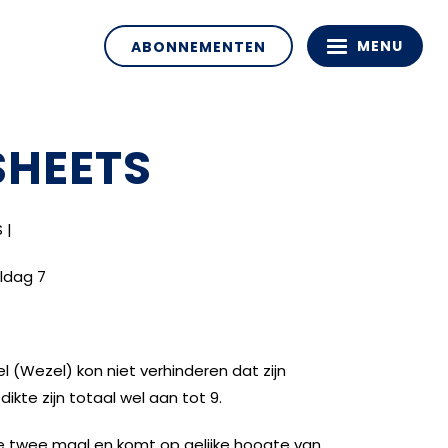
MENU
ABONNEMENTEN
SHEETS
 |
ldag 7
 (Wezel) kon niet verhinderen dat zijn
ikte zijn totaal wel aan tot 9.
 twee maal en komt op gelijke hoogte van