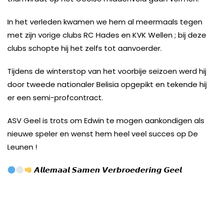
In het verleden kwamen we hem al meermaals tegen
met zijn vorige clubs RC Hades en KVK Wellen ; bij deze
clubs schopte hij het zelfs tot aanvoerder.
Tijdens de winterstop van het voorbije seizoen werd hij
door tweede nationaler Belisia opgepikt en tekende hij
er een semi-profcontract.
ASV Geel is trots om Edwin te mogen aankondigen als
nieuwe speler en wenst hem heel veel succes op De
Leunen !
𝘼𝙡𝙡𝙚𝙢𝙖𝙖𝙡
𝙎𝙖𝙢𝙚𝙣
𝙑𝙚𝙧𝙗𝙧𝙤𝙚𝙙𝙚𝙧𝙞𝙣𝙜
𝙂𝙚𝙚𝙡