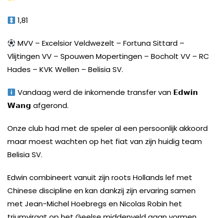
1,81
MVV – Excelsior Veldwezelt – Fortuna Sittard –
Vlijtingen VV – Spouwen Mopertingen – Bocholt VV – RC
Hades – KVK Wellen – Belisia SV.
Vandaag werd de inkomende transfer van
𝗘𝗱𝘄𝗶𝗻
𝗪𝗮𝗻𝗴
afgerond.
Onze club had met de speler al een persoonlijk akkoord
maar moest wachten op het fiat van zijn huidig team
Belisia SV.
Edwin combineert vanuit zijn roots Hollands lef met
Chinese discipline en kan dankzij zijn ervaring samen
met Jean-Michel Hoebregs en Nicolas Robin het
triumviraat op het Geelse middenveld gaan vormen.