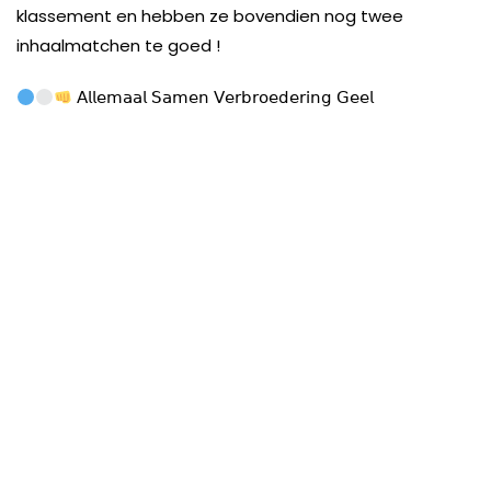
klassement en hebben ze bovendien nog twee
inhaalmatchen te goed !
𝖠𝗅𝗅𝖾𝗆𝖺𝖺𝗅 𝖲𝖺𝗆𝖾𝗇 𝖵𝖾𝗋𝖻𝗋𝗈𝖾𝖽𝖾𝗋𝗂𝗇𝗀 𝖦𝖾𝖾𝗅