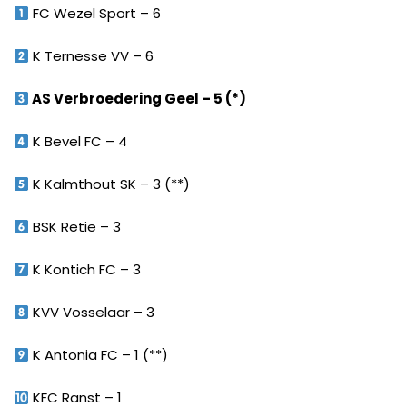
FC Wezel Sport – 6
K Ternesse VV – 6
AS Verbroedering Geel – 5 (*)
K Bevel FC – 4
K Kalmthout SK – 3 (**)
BSK Retie – 3
K Kontich FC – 3
KVV Vosselaar – 3
K Antonia FC – 1 (**)
KFC Ranst – 1