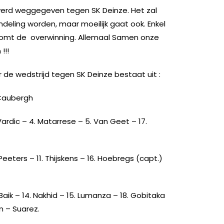
 werd weggegeven tegen SK Deinze. Het zal
eling worden, maar moeilijk gaat ook. Enkel
d komt de overwinning. Allemaal Samen onze
!!!
r de wedstrijd tegen SK Deinze bestaat uit :
 Caubergh
Vardic – 4. Matarrese – 5. Van Geet – 17.
. Peeters – 11. Thijskens – 16. Hoebregs (capt.)
Baik – 14. Nakhid – 15. Lumanza – 18. Gobitaka
n – Suarez.