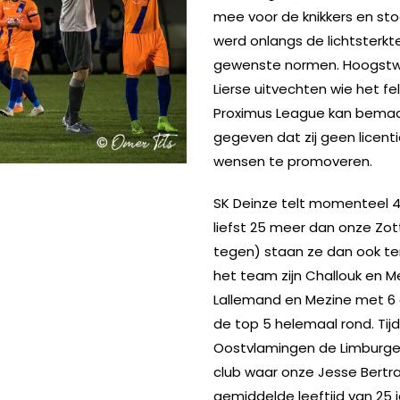
mee voor de knikkers en stoo
werd onlangs de lichtsterk
gewenste normen. Hoogstwaar
Lierse uitvechten wie het f
Proximus League kan bemach
gegeven dat zij geen licenti
wensen te promoveren.
INSTAGRAM
FACEBOOK
YOUTUBE
SK Deinze telt momenteel 4
liefst 25 meer dan onze Zot
tegen) staan ze dan ook te
het team zijn Challouk en M
Lallemand en Mezine met 6
de top 5 helemaal rond. Ti
Oostvlamingen de Limburge
club waar onze Jesse Bertr
gemiddelde leeftijd van 25 