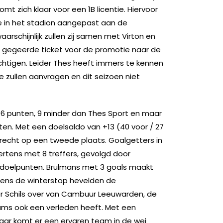
mt zich klaar voor een 1B licentie. Hiervoor
te in het stadion aangepast aan de
schijnlijk zullen zij samen met Virton en
el gegeerde ticket voor de promotie naar de
tigen. Leider Thes heeft immers te kennen
e zullen aanvragen en dit seizoen niet
6 punten, 9 minder dan Thes Sport en maar
ten. Met een doelsaldo van +13 (40 voor / 27
recht op een tweede plaats. Goalgetters in
ertens met 8 treffers, gevolgd door
 doelpunten. Brulmans met 3 goals maakt
jdens de winterstop hevelden de
r Schils over van Cambuur Leeuwarden, de
ams ook een verleden heeft. Met een
jaar komt er een ervaren team in de wei