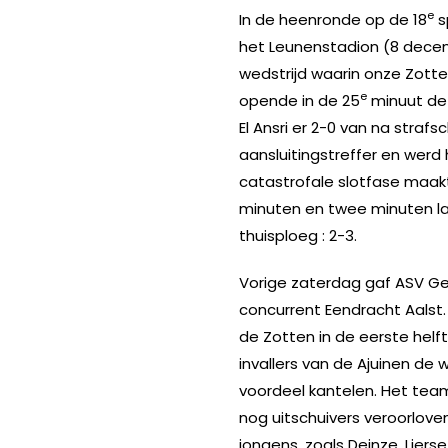
e
In de heenronde op de 18
s
het Leunenstadion (8 dece
wedstrijd waarin onze Zott
e
opende in de 25
minuut de 
El Ansri er 2-0 van na straf
aansluitingstreffer en werd
catastrofale slotfase maakt
minuten en twee minuten la
thuisploeg : 2-3.
Vorige zaterdag gaf ASV Gee
concurrent Eendracht Aalst
de Zotten in de eerste helf
invallers van de Ajuinen de w
voordeel kantelen. Het team
nog uitschuivers veroorlov
jongens, zoals Deinze, Lier