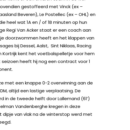
bovendien gestoffeerd met Vinck (ex –
Waasland Beveren), Le Postellec (ex – OHL) en
 die heel wat 1A en / of 1B minuten op hun
rige Regi Van Acker staat er een coach aan
rtje doorzwommen heeft en het klappen van
ages bij Dessel, Aalst, Sint Niklaas, Racing
 Kortrijk kent het voetbalspelletje voor hem
 seizoen heeft hij nog een contract voor 1
onent.
ze met een knappe 0-2 overwinning aan de
WDM, altijd een lastige verplaatsing. De
 in de tweede helft door Lallemand (61’)
 doelman Vandenberghe kregen in deze
et dipje van vlak na de winterstop werd met
eegd.