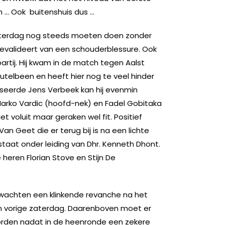
n … Ook buitenshuis dus …
aterdag nog steeds moeten doen zonder
revalideert van een schouderblessure. Ook
partij. Hij kwam in de match tegen Aalst
leutelbeen en heeft hier nog te veel hinder
sseerde Jens Verbeek kan hij evenmin
Marko Vardic (hoofd-nek) en Fadel Gobitaka
et voluit maar geraken wel fit. Positief
Van Geet die er terug bij is na een lichte
staat onder leiding van Dhr. Kenneth Dhont.
 heren Florian Stove en Stijn De
wachten een klinkende revanche na het
n vorige zaterdag. Daarenboven moet er
orden nadat in de heenronde een zekere