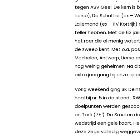
tegen ASV Geel. De kern is 
Lierse), De Schutter (ex – 
Lallemand (ex – KV Kortrijk)
teller hebben. Met de 63 ja
het roer die al menig wate
de zweep kent. Met o.a. pass
Mechelen, Antwerp, Lierse en
nog weinig geheimen. Na dit
extra jaargang bij onze opp
Vorig weekend ging SK Dein
haal bij nr. 5 in de stand ; R
doelpunten werden gescoord
en Tarfi (75’). De Smul en
wedstrijd een gele kaart. H
deze zege volledig weggev