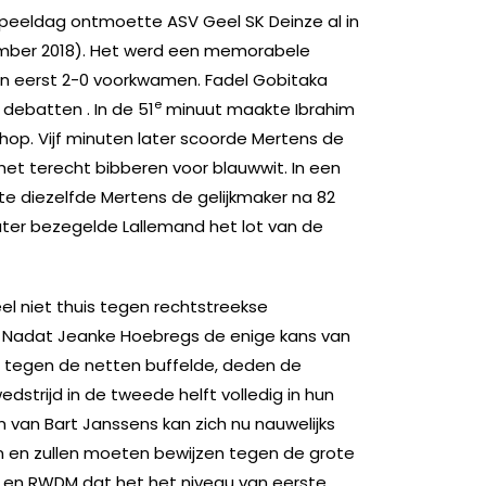
peeldag ontmoette ASV Geel SK Deinze al in
mber 2018). Het werd een memorabele
en eerst 2-0 voorkwamen. Fadel Gobitaka
e
debatten . In de 51
minuut maakte Ibrahim
schop. Vijf minuten later scoorde Mertens de
 het terecht bibberen voor blauwwit. In een
e diezelfde Mertens de gelijkmaker na 82
ter bezegelde Lallemand het lot van de
l niet thuis tegen rechtstreekse
. Nadat Jeanke Hoebregs de enige kans van
t tegen de netten buffelde, deden de
edstrijd in de tweede helft volledig in hun
 van Bart Janssens kan zich nu nauwelijks
en en zullen moeten bewijzen tegen de grote
se en RWDM dat het het niveau van eerste