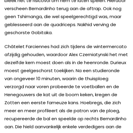
bleek het te risicovol om hem te laten spelen. Hierdoor
verscheen Bernardinho terug aan de aftrap. Ook nog
geen Tshimanga, die wel speelgerechtigd was, maar
geblesseerd aan de quadriceps. Nakhid verving de
geschorste Gobitaka.
Châtelet Farciennes had zich tijdens de wintermercato
afzijdig gehouden, waardoor Alex Czerniatynski het met
dezelfde kern moest doen als in de heenronde. Durieux
moest geelgeschorst toekijken. Na een studieronde
van ongeveer 10 minuten, waarin de thuisploeg
verzorgd naar voren probeerde te voetballen en de
Henegouwers de kat uit de boom keken, kregen de
Zotten een eerste fameuze kans. Hoebregs, die zich
meer en meer profileert als de patron van de ploeg,
recupereerde de bal en speelde op rechts Bernardinho
aan. Die hield aanvankelijk enkele verdedigers aan de