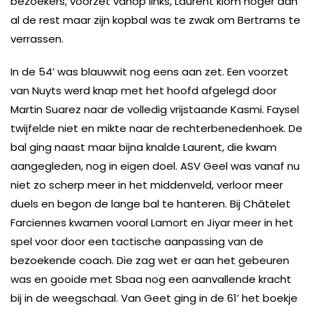
bezoekers, voorzet vanop links, Laurent klom hoger dan
al de rest maar zijn kopbal was te zwak om Bertrams te
verrassen.
In de 54’ was blauwwit nog eens aan zet. Een voorzet
van Nuyts werd knap met het hoofd afgelegd door
Martin Suarez naar de volledig vrijstaande Kasmi. Faysel
twijfelde niet en mikte naar de rechterbenedenhoek. De
bal ging naast maar bijna knalde Laurent, die kwam
aangegleden, nog in eigen doel. ASV Geel was vanaf nu
niet zo scherp meer in het middenveld, verloor meer
duels en begon de lange bal te hanteren. Bij Châtelet
Farciennes kwamen vooral Lamort en Jiyar meer in het
spel voor door een tactische aanpassing van de
bezoekende coach. Die zag wet er aan het gebeuren
was en gooide met Sbaa nog een aanvallende kracht
bij in de weegschaal. Van Geet ging in de 61’ het boekje