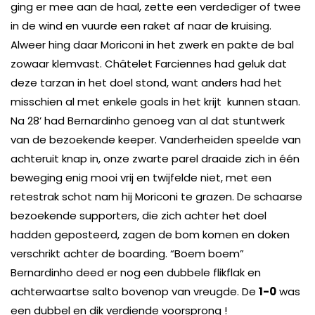
ging er mee aan de haal, zette een verdediger of twee
in de wind en vuurde een raket af naar de kruising.
Alweer hing daar Moriconi in het zwerk en pakte de bal
zowaar klemvast. Châtelet Farciennes had geluk dat
deze tarzan in het doel stond, want anders had het
misschien al met enkele goals in het krijt kunnen staan.
Na 28’ had Bernardinho genoeg van al dat stuntwerk
van de bezoekende keeper. Vanderheiden speelde van
achteruit knap in, onze zwarte parel draaide zich in één
beweging enig mooi vrij en twijfelde niet, met een
retestrak schot nam hij Moriconi te grazen. De schaarse
bezoekende supporters, die zich achter het doel
hadden geposteerd, zagen de bom komen en doken
verschrikt achter de boarding. “Boem boem”
Bernardinho deed er nog een dubbele flikflak en
achterwaartse salto bovenop van vreugde. De
1-0
was
een dubbel en dik verdiende voorsprong !