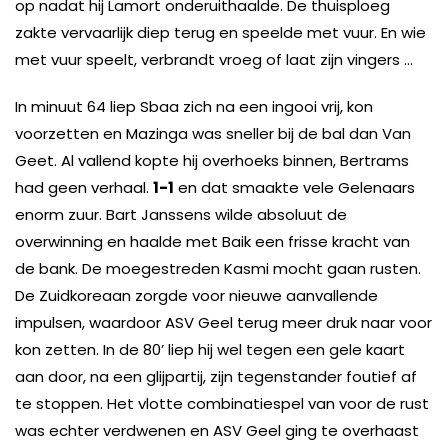
op nadat hij Lamort onderuithaalde. De thuisploeg
zakte vervaarlijk diep terug en speelde met vuur. En wie
met vuur speelt, verbrandt vroeg of laat zijn vingers …
In minuut 64 liep Sbaa zich na een ingooi vrij, kon
voorzetten en Mazinga was sneller bij de bal dan Van
Geet. Al vallend kopte hij overhoeks binnen, Bertrams
had geen verhaal.
1-1
en dat smaakte vele Gelenaars
enorm zuur. Bart Janssens wilde absoluut de
overwinning en haalde met Baik een frisse kracht van
de bank. De moegestreden Kasmi mocht gaan rusten.
De Zuidkoreaan zorgde voor nieuwe aanvallende
impulsen, waardoor ASV Geel terug meer druk naar voor
kon zetten. In de 80’ liep hij wel tegen een gele kaart
aan door, na een glijpartij, zijn tegenstander foutief af
te stoppen. Het vlotte combinatiespel van voor de rust
was echter verdwenen en ASV Geel ging te overhaast