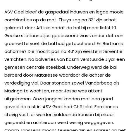
ASV Geel bleef de gaspedaal induwen en legde mooie
combinaties op de mat. Thuys zag na 33’ zijn schot
gekraakt door Afflisio nadat de bal bij maar liefst 10
Geelse stationnetjes gepasseerd was zonder dat een
groenwitte voet de bal had getoucheerd. En Bertrams
ocharme? Die mocht pas na 40’ zijn eerste interventie
verrichten. Na balverlies van Kasmi verstuurde Jiyar een
gemeten centrale steekbal. Onderweg werd de bal
beroerd door Mataresse waardoor die achter de
verdediging viel. Daar stonden zowel Vanderbecq als
Mazinga te wachten, maar Jesse was attent
uitgekomen. Onze jongens konden met een goed
gevoel de rust in: ASV Geel had Châtelet Farciennes
stevig vast, er werden voldoende kansen bij elkaar
gespeeld en achteraan werd weinig weggegeven.
Coach Janssens mocht tevreden zijn en schreef op het