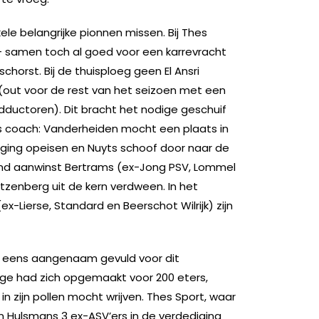
le belangrijke pionnen missen. Bij Thes
– samen toch al goed voor een karrevracht
horst. Bij de thuisploeg geen El Ansri
(out voor de rest van het seizoen met een
dductoren). Dit bracht het nodige geschuif
 coach: Vanderheiden mocht een plaats in
ging opeisen en Nuyts schoof door naar de
tond aanwinst Bertrams (ex-Jong PSV, Lommel
enberg uit de kern verdween. In het
-Lierse, Standard en Beerschot Wilrijk) zijn
 eens aangenaam gevuld voor dit
nge had zich opgemaakt voor 200 eters,
n zijn pollen mocht wrijven. Thes Sport, waar
n Hulsmans 3 ex-ASV’ers in de verdediging