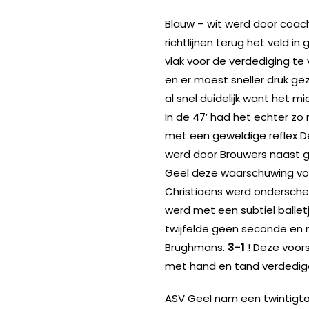
Blauw – wit werd door coa
richtlijnen terug het veld in
vlak voor de verdediging te
en er moest sneller druk ge
al snel duidelijk want het m
In de 47’ had het echter zo
met een geweldige reflex De
werd door Brouwers naast ge
Geel deze waarschuwing voor
Christiaens werd ondersche
werd met een subtiel balle
twijfelde geen seconde en m
Brughmans.
3-1
! Deze voor
met hand en tand verdedig
ASV Geel nam een twintigtal