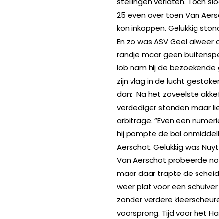
stellingen verlaten. Toch sl
25 even over toen Van Aers
kon inkoppen. Gelukkig stond
En zo was ASV Geel alweer a
randje maar geen buitenspe
lob nam hij de bezoekende 
zijn vlag in de lucht gestok
dan: Na het zoveelste akkef
verdediger stonden maar lie
arbitrage. “Even een numer
hij pompte de bal onmiddelli
Aerschot. Gelukkig was Nuyt
Van Aerschot probeerde nog
maar daar trapte de scheids
weer plat voor een schuiver 
zonder verdere kleerscheure
voorsprong. Tijd voor het H