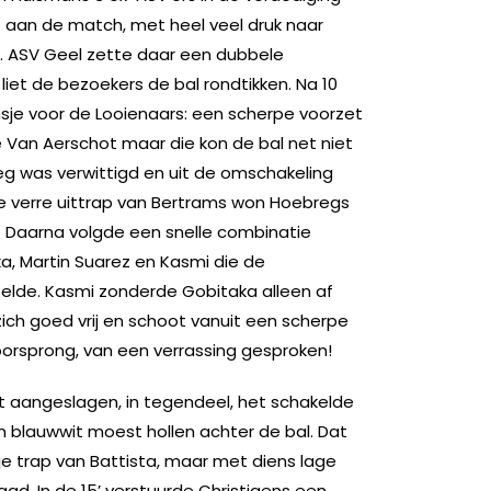
t aan de match, met heel veel druk naar
. ASV Geel zette daar een dubbele
iet de bezoekers de bal rondtikken. Na 10
sje voor de Looienaars: een scherpe voorzet
e Van Aerschot maar die kon de bal net niet
eg was verwittigd en uit de omschakeling
de verre uittrap van Bertrams won Hoebregs
. Daarna volgde een snelle combinatie
a, Martin Suarez en Kasmi die de
eelde. Kasmi zonderde Gobitaka alleen af
ich goed vrij en schoot vanuit een scherpe
oorsprong, van een verrassing gesproken!
t aangeslagen, in tegendeel, het schakelde
n blauwwit moest hollen achter de bal. Dat
rije trap van Battista, maar met diens lage
aad. In de 15’ verstuurde Christiaens een