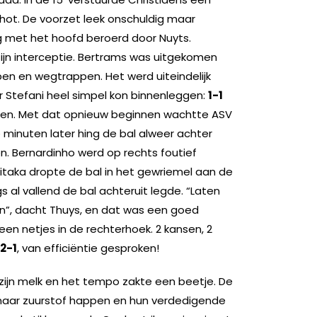
chot. De voorzet leek onschuldig maar
 met het hoofd beroerd door Nuyts.
ijn interceptie. Bertrams was uitgekomen
en en wegtrappen. Het werd uiteindelijk
Stefani heel simpel kon binnenleggen:
1-1
nen. Met dat opnieuw beginnen wachtte ASV
e minuten later hing de bal alweer achter
 Bernardinho werd op rechts foutief
taka dropte de bal in het gewriemel aan de
al vallend de bal achteruit legde. “Laten
en”, dacht Thuys, en dat was een goed
n netjes in de rechterhoek. 2 kansen, 2
2-1
, van efficiëntie gesproken!
zijn melk en het tempo zakte een beetje. De
naar zuurstof happen en hun verdedigende