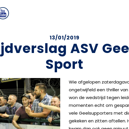
13/01/2019
jdverslag ASV Gee
Sport
Wie afgelopen zaterdagavon
ongetwijfeld een thriller 
won de wedstrijd tegen leid
momenten echt om gespanne
vele Geelsupporters met di
gekeken en zitten aftellen. 
kwam dan ook geen minuut 