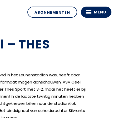
MENU
ABONNEMENTEN
l – THES
d in het Leunenstadion was, heeft daar
van formaat mogen aanschouwen. ASV Geel
er Thes Sport met 3-2, maar het heeft er bij
n! In de laatste twintig minuten hebben
chtgeknepen billen naar de stadionklok
Het eindsignaal van scheidsrechter Silvrants
te vroeg.