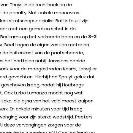
 van Thuys in de rechthoek en de
ht de penalty. Met enkele manoevres
s strafschopspecialist Battista uit zijn
maar met een gemeten schot in de
j Bertrams op het verkeerde been en de
3-2
SV Geel tegen de eigen zestien meter en
 de buitenkant van de paal scheerde,
s het hartfalen nabij. Janssens haalde
 bank voor de moegestreden Kasmi, terwijl er
erd gevochten. Hierbij had Spruyt geluk dat
s geschoven kreeg, nadat hij Hoebregs
t. Ook turbo Lumanza mocht nog wat
aka, die bijna van het veld moest kruipen
erk. En enkele minuten voor tijd kreeg
anging voor zijn sterke wedstrijd. Peeters
 Al deze vervangingen zorgen voor de
ademruimte waardoor ASV Geel op karakter