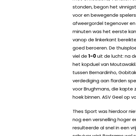
stonden, begon het vinnigs
voor en bewegende spelers
afweergordel tegenover en l
minuten was het eerste kan
vanop de linkerkant bereikt
goed beroeren. De thuisplo
viel de
1-0
uit de lucht: na 
het kopduel van Moutawakil
tussen Bernardinho, Gobitak
verdediging aan flarden sp
voor Brughmans, die kapte z
hoek binnen. ASV Geel op v
Thes Sport was hierdoor nie
nog een versnelling hoger e
resulteerde al snel in een v
schuiver wist Bertrams wel r