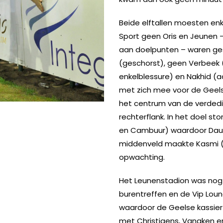
Beide elftallen moesten enke
Sport geen Oris en Jeunen 
aan doelpunten – waren gesc
(geschorst), geen Verbeek 
enkelblessure) en Nakhid (a
met zich mee voor de Geels
INSTAGRAM
FACEBOOK
YOUTUBE
het centrum van de verdedi
rechterflank. In het doel s
en Cambuur) waardoor Dautz
middenveld maakte Kasmi (ex
opwachting.
Het Leunenstadion was nog
burentreffen en de Vip Lou
waardoor de Geelse kassier i
met Christiaens, Vanaken e