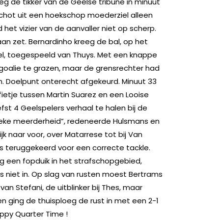
oeg de tikker van de Geelse tribune in minuut
chot uit een hoekschop moederziel alleen
 het vizier van de aanvaller niet op scherp.
an zet. Bernardinho kreeg de bal, op het
l, toegespeeld van Thuys. Met een knappe
goalie te grazen, maar de grensrechter had
en. Doelpunt onterecht afgekeurd. Minuut 33
ietje tussen Martin Suarez en een Looise
fst 4 Geelspelers verhaal te halen bij de
ieke meerderheid”, redeneerde Hulsmans en
jk naar voor, over Matarrese tot bij Van
s teruggekeerd voor een correcte tackle.
 een fopduik in het strafschopgebied,
 niet in. Op slag van rusten moest Bertrams
van Stefani, de uitblinker bij Thes, maar
n ging de thuisploeg de rust in met een 2-1
appy Quarter Time !