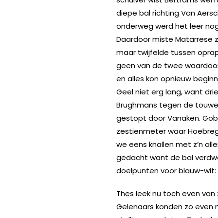
diepe bal richting Van Aers
onderweg werd het leer nog
Daardoor miste Matarrese z
maar twijfelde tussen oprap
geen van de twee waardoor 
en alles kon opnieuw begin
Geel niet erg lang, want dri
Brughmans tegen de touwen.
gestopt door Vanaken. Gobi
zestienmeter waar Hoebregs 
we eens knallen met z’n all
gedacht want de bal verdwee
doelpunten voor blauw-wit:
Thes leek nu toch even van 
Gelenaars konden zo even 