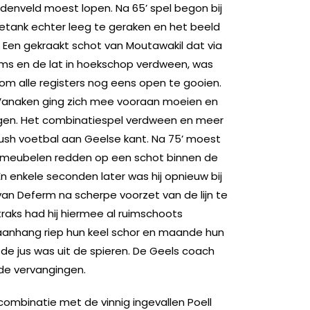
denveld moest lopen. Na 65’ spel begon bij
etank echter leeg te geraken en het beeld
 Een gekraakt schot van Moutawakil dat via
ms en de lat in hoekschop verdween, was
om alle registers nog eens open te gooien.
 Vanaken ging zich mee vooraan moeien en
oegen. Het combinatiespel verdween en meer
rush voetbal aan Geelse kant. Na 75’ moest
 meubelen redden op een schot binnen de
 En enkele seconden later was hij opnieuw bij
an Deferm na scherpe voorzet van de lijn te
traks had hij hiermee al ruimschoots
anhang riep hun keel schor en maande hun
de jus was uit de spieren. De Geels coach
de vervangingen.
 combinatie met de vinnig ingevallen Poell