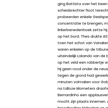
ging Battista over het been
scheidsrechter floot terec
probeerden enkele Geelspeler
concentratie te brengen, 
linkerbenedenhoek zette hi
op het bord. Thes drukte A
toen het schot van Vanaken
waren enkelen op de tribune
uiteindelijk Lokando van de
op het veld een robbertje w
hij geen rood onder de neu
tegen de grond had gewerk
minuten volmaken voor Gobit
na talloze kilometers draafw
Bernardinho een applausverv
mocht zijn plaats innemen.
broodnodige tijdswinst en 