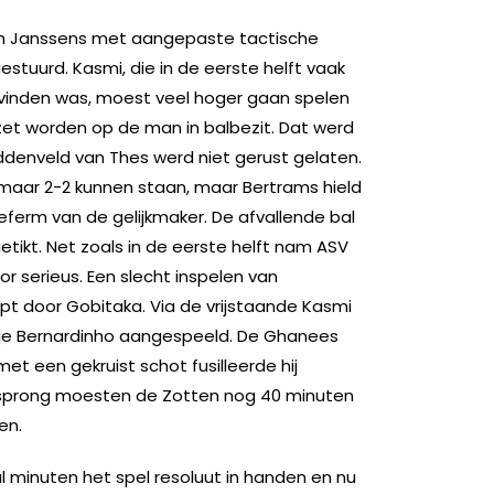
ch Janssens met aangepaste tactische
 gestuurd. Kasmi, die in de eerste helft vaak
 vinden was, moest veel hoger gaan spelen
zet worden op de man in balbezit. Dat werd
iddenveld van Thes werd niet gerust gelaten.
 maar 2-2 kunnen staan, maar Bertrams hield
ferm van de gelijkmaker. De afvallende bal
tikt. Net zoals in de eerste helft nam ASV
 serieus. Een slecht inspelen van
pt door Gobitaka. Via de vrijstaande Kasmi
tje Bernardinho aangespeeld. De Ghanees
et een gekruist schot fusilleerde hij
sprong moesten de Zotten nog 40 minuten
en.
 minuten het spel resoluut in handen en nu