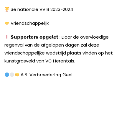
3e nationale VV B 2023-2024
Vriendschappelijk
𝗦𝘂𝗽𝗽𝗼𝗿𝘁𝗲𝗿𝘀 𝗼𝗽𝗴𝗲𝗹𝗲𝘁 : Door de overvloedige
regenval van de afgelopen dagen zal deze
vriendschappelijke wedstrijd plaats vinden op het
kunstgrasveld van VC Herentals.
𝖠.𝖲. 𝖵𝖾𝗋𝖻𝗋𝗈𝖾𝖽𝖾𝗋𝗂𝗇𝗀 𝖦𝖾𝖾𝗅